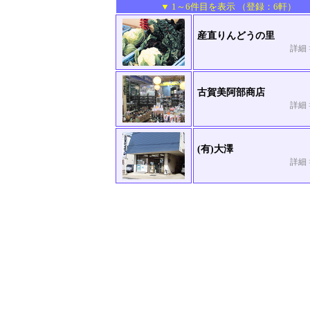
▼ 1～6件目を表示 （登録：6軒）
産直りんどうの里
詳細 
古賀美阿部商店
詳細 
(有)大澤
詳細 